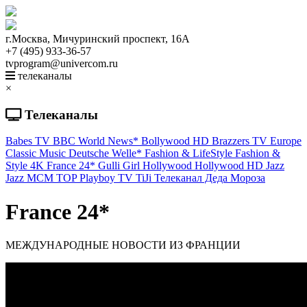
г.Москва, Мичуринский проспект, 16А
+7 (495) 933-36-57
tvprogram@univercom.ru
телеканалы
×
Телеканалы
Babes TV
BBC World News*
Bollywood HD
Brazzers TV Europe
Classic Music
Deutsche Welle*
Fashion & LifeStyle
Fashion &
Style 4K
France 24*
Gulli Girl
Hollywood
Hollywood HD
Jazz
Jazz
MCM TOP
Playboy TV
TiJi
Телеканал Деда Мороза
France 24*
МЕЖДУНАРОДНЫЕ НОВОСТИ ИЗ ФРАНЦИИ